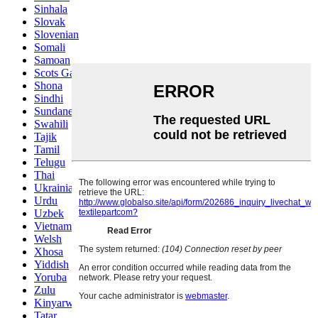
Sinhala
Slovak
Slovenian
Somali
Samoan
Scots Gaelic
Shona
Sindhi
Sundanese
Swahili
Tajik
Tamil
Telugu
Thai
Ukrainian
Urdu
Uzbek
Vietnamese
Welsh
Xhosa
Yiddish
Yoruba
Zulu
Kinyarwanda
Tatar