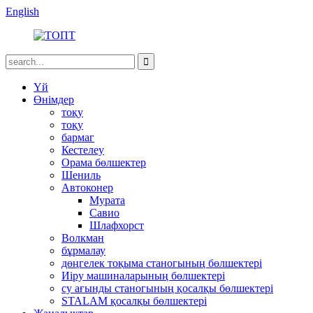
English
Үй
Өнімдер
тоқу
тоқу
бармаг
Кестелеу
Орама бөлшектер
Шениль
Автоконер
Мурата
Савио
Шлафхорст
Волкман
бұрмалау
дөңгелек тоқыма станогының бөлшектері
Иіру машиналарының бөлшектері
су ағынды станогының қосалқы бөлшектері
STALAM қосалқы бөлшектері