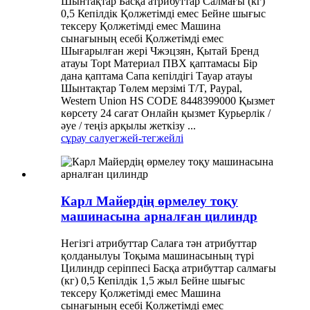
Шынтақтар Басқа атрибуттар Салмағы (кг)
0,5 Кепілдік Қолжетімді емес Бейне шығыс
тексеру Қолжетімді емес Машина
сынағының есебі Қолжетімді емес
Шығарылған жері Чжэцзян, Қытай Бренд
атауы Topt Материал ПВХ қаптамасы Бір
дана қаптама Сапа кепілдігі Тауар атауы
Шынтақтар Төлем мерзімі T/T, Paypal,
Western Union HS CODE 8448399000 Қызмет
көрсету 24 сағат Онлайн қызмет Курьерлік /
әуе / теңіз арқылы жеткізу ...
сұрау салу
егжей-тегжейлі
Карл Майердің өрмелеу тоқу
машинасына арналған цилиндр
Негізгі атрибуттар Салаға тән атрибуттар
қолданылуы Тоқыма машинасының түрі
Цилиндр серіппесі Басқа атрибуттар салмағы
(кг) 0,5 Кепілдік 1,5 жыл Бейне шығыс
тексеру Қолжетімді емес Машина
сынағының есебі Қолжетімді емес