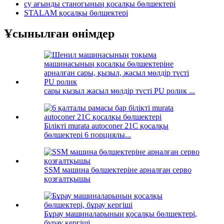
су ағынды станогының қосалқы бөлшектері
STALAM қосалқы бөлшектері
Ұсынылған өнімдер
сары қызыл жасыл мөлдір түсті PU ролик ...
Білікті murata autoconer 21C қосалқы
бөлшектері 6 порциялы...
SSM машина бөлшектеріне арналған серво
қозғалтқышы
Бұрау машиналарының қосалқы бөлшектері,
бұрау кергіші