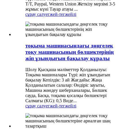
T/T, Paypal, Western Union Жеткізу мерзімі 3-5
жұмыс күні Тауар атауы ...
сұрау салу
егжей-тегжейлі
тоқыма машинасындағы дөңгелек
тоқу машинасының бөлшектерінің
жіп ұзындығын бақылау құралы
Шолу Қысқаша мәліметтер Қолданылуы:
Тоқыма машиналары Түрі: жіп ұзындығын
бақылау Кепілдік: 3 ай Жағдайы: Жаңа
Қолданылатын салалар: Өндіріс зауыты,
Машина жөндеу шеберханалары, Бөлшек
сауда, Басқа, тоқыма қосалқы бөлшектері
Салмағы (KG): 0,5 Виде...
сұрау салу
егжей-тегжейлі