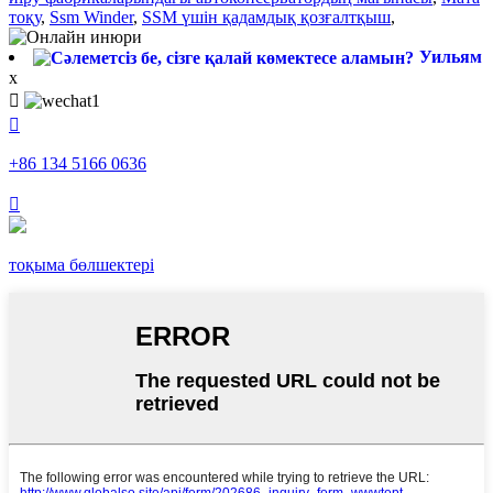
тоқу
,
Ssm Winder
,
SSM үшін қадамдық қозғалтқыш
,
Уильям
x


+86 134 5166 0636

тоқыма бөлшектері