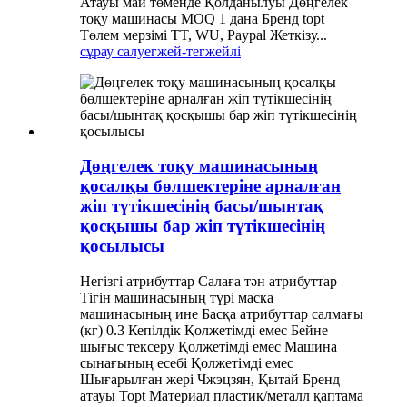
Атауы май төменде Қолданылуы Дөңгелек
тоқу машинасы MOQ 1 дана Бренд topt
Төлем мерзімі TT, WU, Paypal Жеткізу...
сұрау салу
егжей-тегжейлі
Дөңгелек тоқу машинасының
қосалқы бөлшектеріне арналған
жіп түтікшесінің басы/шынтақ
қосқышы бар жіп түтікшесінің
қосылысы
Негізгі атрибуттар Салаға тән атрибуттар
Тігін машинасының түрі маска
машинасының ине Басқа атрибуттар салмағы
(кг) 0.3 Кепілдік Қолжетімді емес Бейне
шығыс тексеру Қолжетімді емес Машина
сынағының есебі Қолжетімді емес
Шығарылған жері Чжэцзян, Қытай Бренд
атауы Topt Материал пластик/металл қаптама