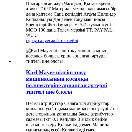
Шығарылған жері Чжэцзян, Қытай Бренд
атауы TOPT Материал металл қаптамасы бір
дана қаптама Сапа кепілдігі Атауы Цилиндр
Қолданылуы Дөңгелек тоқу машинасы
Бренд topt Жеткізу мерзімі 5-7 жұмыс күні
MOQ 100 дана Төлем мерзімі TT, PAYPAL,
WU ...
сұрау салу
егжей-тегжейлі
Karl Mayer иілгіш тоқу
машинасының қосалқы
бөлшектеріне арналған әртүрлі
типтегі ине блогы
Негізгі атрибуттар Салаға тән атрибуттар
қолданылуы Тоқыма машинасының түрі Ине
детекторының ұстағышы Басқа атрибуттар
салмағы (кг) 0.1 Кепілдік 3 айлық бейне
шығыс тексеру Қолжетімді емес Машина
сынағының есебі Қолжетімді емес