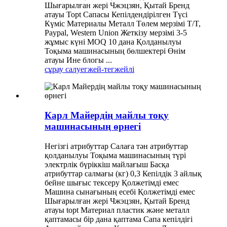
Шығарылған жері Чжэцзян, Қытай Бренд
атауы Topt Сапасы Кепілдендірілген Түсі
Күміс Материалы Металл Төлем мерзімі T/T,
Paypal, Western Union Жеткізу мерзімі 3-5
жұмыс күні MOQ 10 дана Қолданылуы
Тоқыма машинасының бөлшектері Өнім
атауы Ине блогы ...
сұрау салу
егжей-тегжейлі
Карл Майердің майлы тоқу
машинасының өрнегі
Негізгі атрибуттар Салаға тән атрибуттар
қолданылуы Тоқыма машинасының түрі
электрлік бүріккіш майлағыш Басқа
атрибуттар салмағы (кг) 0,3 Кепілдік 3 айлық
бейне шығыс тексеру Қолжетімді емес
Машина сынағының есебі Қолжетімді емес
Шығарылған жері Чжэцзян, Қытай Бренд
атауы topt Материал пластик және металл
қаптамасы бір дана қаптама Сапа кепілдігі