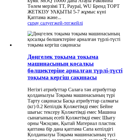
күміс MOQ 10000 дана Атауы Раковина
Төлем мерзімі TT, Paypal, WU Бренд TOPT
ЖЕТКІЗУ УАҚЫТЫ 5-7 жұмыс күні
Қаптама және...
сұрау салу
егжей-тегжейлі
Дөңгелек тоқыма тоқыма
машинасының қосалқы
бөлшектеріне арналған түрлі-түсті
тоқыма кергіш сақинасы
Негізгі атрибуттар Салаға тән атрибуттар
қолданылуы Тоқыма машинасының түрі
Тарту сақинасы Басқа атрибуттар салмағы
(кг) 0.2 Кепілдік Қолжетімді емес Бейне
шығыс тексеру Қолжетімді емес Машина
сынағының есебі Қолжетімді емес Шығу
орны Чжэцзян, Қытай Материал пластик
қаптама бір дана қаптама Сапа кепілдігі
Қолданылуы Тоқыма машинасының түсі