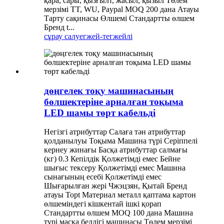
қара, сары, қызғылт, жасыл, қызыл Төлем
мерзімі TT, WU, Paypal MOQ 200 дана Атауы
Тарту сақинасы Өлшемі Стандартты өлшем
Бренд t...
сұрау салу
егжей-тегжейлі
дөңгелек тоқу машинасының
бөлшектеріне арналған тоқыма
LED шамы төрт кабельді
Негізгі атрибуттар Салаға тән атрибуттар
қолданылуы Тоқыма Машина түрі Серіппелі
кернеу жинағы Басқа атрибуттар салмағы
(кг) 0.3 Кепілдік Қолжетімді емес Бейне
шығыс тексеру Қолжетімді емес Машина
сынағының есебі Қолжетімді емес
Шығарылған жері Чжэцзян, Қытай Бренд
атауы Topt Материал металл қаптама картон
өлшеміндегі кішкентай ішкі қорап
Стандартты өлшем MOQ 100 дана Машина
түрі маска белдігі машинасы Төлем мерзімі