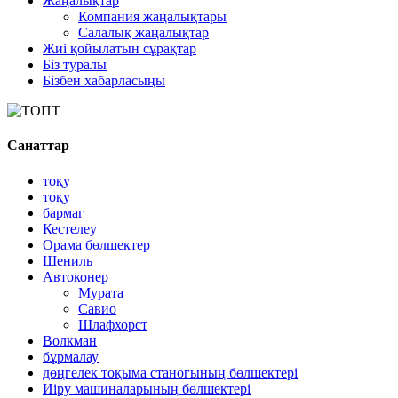
Жаңалықтар
Компания жаңалықтары
Салалық жаңалықтар
Жиі қойылатын сұрақтар
Біз туралы
Бізбен хабарласыңы
Санаттар
тоқу
тоқу
бармаг
Кестелеу
Орама бөлшектер
Шениль
Автоконер
Мурата
Савио
Шлафхорст
Волкман
бұрмалау
дөңгелек тоқыма станогының бөлшектері
Иіру машиналарының бөлшектері