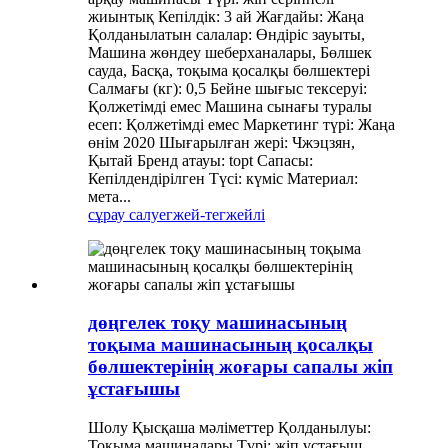
жиынтық Кепілдік: 3 ай Жағдайы: Жаңа
Қолданылатын салалар: Өндіріс зауыты,
Машина жөндеу шеберханалары, Бөлшек
сауда, Басқа, тоқыма қосалқы бөлшектері
Салмағы (кг): 0,5 Бейне шығыс тексеруі:
Қолжетімді емес Машина сынағы туралы
есеп: Қолжетімді емес Маркетинг түрі: Жаңа
өнім 2020 Шығарылған жері: Чжэцзян,
Қытай Бренд атауы: topt Сапасы:
Кепілдендірілген Түсі: күміс Материал:
мета...
сұрау салу
егжей-тегжейлі
дөңгелек тоқу машинасының
тоқыма машинасының қосалқы
бөлшектерінің жоғары сапалы жіп
ұстағышы
Шолу Қысқаша мәліметтер Қолданылуы:
Тоқыма машиналары Түрі: жіп ұстағыш