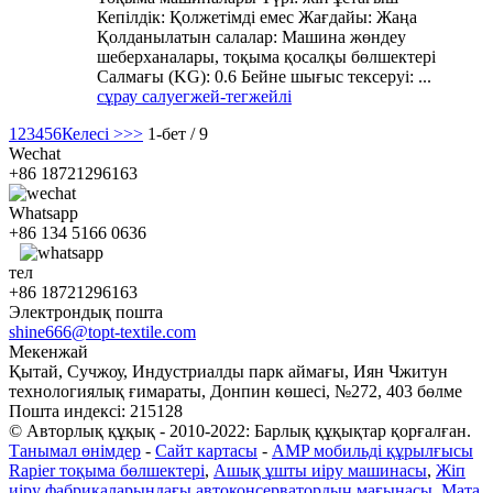
Кепілдік: Қолжетімді емес Жағдайы: Жаңа
Қолданылатын салалар: Машина жөндеу
шеберханалары, тоқыма қосалқы бөлшектері
Салмағы (KG): 0.6 Бейне шығыс тексеруі: ...
сұрау салу
егжей-тегжейлі
1
2
3
4
5
6
Келесі >
>>
1-бет / 9
Wechat
+86 18721296163
Whatsapp
+86 134 5166 0636
тел
+86 18721296163
Электрондық пошта
shine666@topt-textile.com
Мекенжай
Қытай, Сучжоу, Индустриалды парк аймағы, Иян Чжитун
технологиялық ғимараты, Донпин көшесі, №272, 403 бөлме
Пошта индексі: 215128
© Авторлық құқық - 2010-2022: Барлық құқықтар қорғалған.
Танымал өнімдер
-
Сайт картасы
-
AMP мобильді құрылғысы
Rapier тоқыма бөлшектері
,
Ашық ұшты иіру машинасы
,
Жіп
иіру фабрикаларындағы автоконсерватордың мағынасы
,
Мата