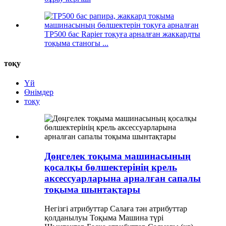
TP500 бас Rapier тоқуға арналған жаккардты
тоқыма станогы ...
тоқу
Үй
Өнімдер
тоқу
Дөңгелек тоқыма машинасының
қосалқы бөлшектерінің крель
аксессуарларына арналған сапалы
тоқыма шынтақтары
Негізгі атрибуттар Салаға тән атрибуттар
қолданылуы Тоқыма Машина түрі