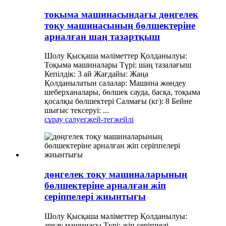
тоқыма машинасындағы дөңгелек
тоқу машинасының бөлшектеріне
арналған шаң тазартқыш
Шолу Қысқаша мәліметтер Қолданылуы:
Тоқыма машиналары Түрі: шаң тазалағыш
Кепілдік: 3 ай Жағдайы: Жаңа
Қолданылатын салалар: Машина жөндеу
шеберханалары, бөлшек сауда, басқа, тоқыма
қосалқы бөлшектері Салмағы (кг): 8 Бейне
шығыс тексеруі: ...
сұрау салу
егжей-тегжейлі
дөңгелек тоқу машиналарының
бөлшектеріне арналған жіп
серіппелері жиынтығы
Шолу Қысқаша мәліметтер Қолданылуы:
арқау машинасы Түрі: жіп серіппелі