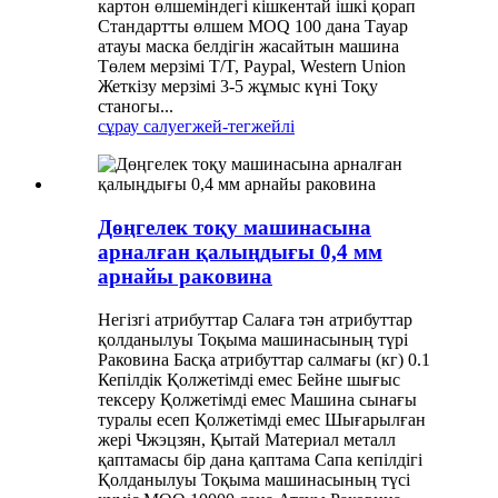
картон өлшеміндегі кішкентай ішкі қорап
Стандартты өлшем MOQ 100 дана Тауар
атауы маска белдігін жасайтын машина
Төлем мерзімі T/T, Paypal, Western Union
Жеткізу мерзімі 3-5 жұмыс күні Тоқу
станогы...
сұрау салу
егжей-тегжейлі
Дөңгелек тоқу машинасына
арналған қалыңдығы 0,4 мм
арнайы раковина
Негізгі атрибуттар Салаға тән атрибуттар
қолданылуы Тоқыма машинасының түрі
Раковина Басқа атрибуттар салмағы (кг) 0.1
Кепілдік Қолжетімді емес Бейне шығыс
тексеру Қолжетімді емес Машина сынағы
туралы есеп Қолжетімді емес Шығарылған
жері Чжэцзян, Қытай Материал металл
қаптамасы бір дана қаптама Сапа кепілдігі
Қолданылуы Тоқыма машинасының түсі